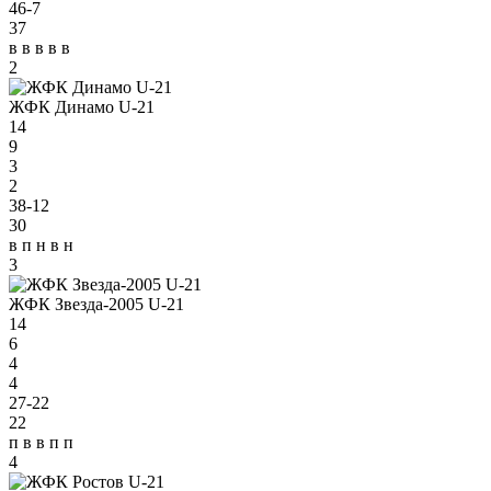
46-7
37
в
в
в
в
в
2
ЖФК Динамо U-21
14
9
3
2
38-12
30
в
п
н
в
н
3
ЖФК Звезда-2005 U-21
14
6
4
4
27-22
22
п
в
в
п
п
4