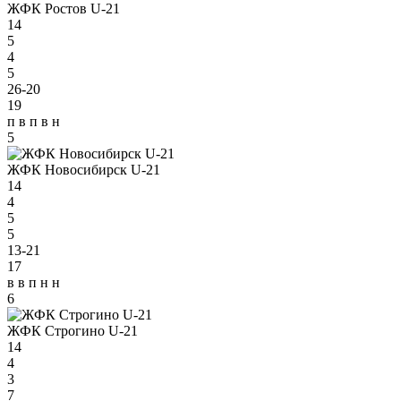
ЖФК Ростов U-21
14
5
4
5
26-20
19
п
в
п
в
н
5
ЖФК Новосибирск U-21
14
4
5
5
13-21
17
в
в
п
н
н
6
ЖФК Строгино U-21
14
4
3
7