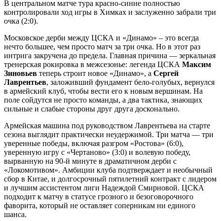
В центральном матче тура красно-синие полностью
контролировали ход игры в Химках и заслуженно забрали три
очка (2:0).
Московское дерби между ЦСКА и «Динамо» – это всегда
нечто большее, чем просто матч за три очка. Но в этот раз
интрига закручена до предела. Главная причина — зеркальная
тренерская рокировка в межсезонье: легенда ЦСКА
Максим
Зиновьев
теперь строит новое «Динамо», а
Сергей
Лаврентьев
, заложивший фундамент бело-голубых, вернулся
в армейский клуб, чтобы вести его к новым вершинам. На
поле сойдутся не просто команды, а два тактика, знающих
сильные и слабые стороны друг друга досконально.
Армейская машина под руководством Лаврентьева на старте
сезона выглядит практически неудержимой. Три матча — три
уверенные победы, включая разгром «Ростова» (6:0),
уверенную игру с «Чертаново» (3:0) и волевую победу,
вырванную на 90-й минуте в драматичном дерби с
«Локомотивом». Амбиции клуба подтверждает и необычный
сбор в Китае, и долгосрочный пятилетний контракт с лидером
и лучшим ассистентом лиги Надеждой Смирновой. ЦСКА
подходит к матчу в статусе грозного и безоговорочного
фаворита, который не оставляет соперникам ни единого
шанса.