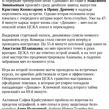
В перерыве тренерский штаб «Динамо» во главе
с Максимом
Зиновьевым
произвёл сразу двойную замену, выпустив
Кристину Комиссарову
и Ирину Дричеву
в надежде
переломить ход встречи. Однако вторая половина игры
началась с очередного штурма ворот бело-голубых. Уже на 47-
й минуте каркас ворот вновь спас «Динамо» – мяч после
опасной атаки ЦСКА попал в перекладину.
Выдержав стартовый натиск, динамовки сумели немного
выровнять игру. Команда стала смелее идти вперёд и
проводить контратаки. На 55-й минуте неплохой удар нанесла
Анастасия Шлапакова
, но мяч прилетел точно в руки
вратарю. ЦСКА тут же ответил острой атакой, и на этот раз
своё мастерство продемонстрировала Ананьева, в падении
забравшая мяч из нижнего угла.
Игра во второй половине матча проходила на встречных
курсах, но армейки действовали острее и эффективнее.
Оборонительная линия ЦСКА грамотно выстраивала
офсайдные ловушки, в которые регулярно попадали
нападающие «Динамо». Ключевой эпизод второго тайма
произошёл на 69-й минуте.
Активная София Крайсумович пробила по воротам из
пределов штрафной, и мяч попал в руку защитнице бело-
голубых
Анне Чудилиной
. Арбитр Мария Ткачёва без