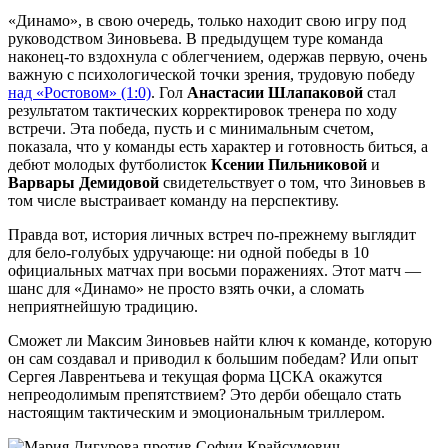
«Динамо», в свою очередь, только находит свою игру под
руководством Зиновьева. В предыдущем туре команда
наконец-то вздохнула с облегчением, одержав первую, очень
важную с психологической точки зрения, трудовую победу
над «Ростовом» (1:0)
. Гол
Анастасии Шлапаковой
стал
результатом тактических корректировок тренера по ходу
встречи. Эта победа, пусть и с минимальным счетом,
показала, что у команды есть характер и готовность биться, а
дебют молодых футболисток
Ксении Пильниковой
и
Варвары Демидовой
свидетельствует о том, что Зиновьев в
том числе выстраивает команду на перспективу.
Правда вот, история личных встреч по-прежнему выглядит
для бело-голубых удручающе: ни одной победы в 10
официальных матчах при восьми поражениях. Этот матч —
шанс для «Динамо» не просто взять очки, а сломать
неприятнейшую традицию.
Сможет ли Максим Зиновьев найти ключ к команде, которую
он сам создавал и приводил к большим победам? Или опыт
Сергея Лаврентьева и текущая форма ЦСКА окажутся
непреодолимым препятствием? Это дерби обещало стать
настоящим тактическим и эмоциональным триллером.