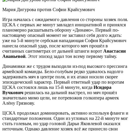
Мария Дигурова против Софии Крайсумович
Игра началась с ожидаемого давления со стороны хозяек поля.
ЦСКА с первых же минут завладел инициативой и принялся
планомерно расшатывать оборону «Динамо». Первый по-
настоящему опасный момент не заставил себя долго ждать:
уже на 5-й минуте сербская нападающая София Крайсумович
нанесла опасный удар, после которого мяч прошёл в
считанных сантиметрах от дальней штанги ворот
Анастасии
Ананьевой
. Этот эпизод задал тон всему первому тайму.
Динамовки же с трудом выходили из-под высокого прессинга
армейской команды. Бело-голубым редко удавалось надолго
задерживать мяч в центре поля, и их атаки носили скорее
эпизодический характер. Первый ответный удар по воротам
ЦСКА состоялся лишь на 15-й минуте, когда
Исидора
Вучкович
решилась на дальний выстрел, но мяч прошёл
значительно мимо цели, не потревожив голкипера армеек
Алёну Грязнову.
ЦСКА продолжал доминировать, активно используя фланги и
стандартные положения. Один из угловых на 22-й минуте мог
стать голевым, но удар головой Дарьи Яковлевой оказался
неточным. Однако давление хозяек всё же принесло свои