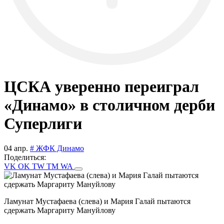
ЦСКА уверенно переиграл
«Динамо» в столичном дерби
Суперлиги
04 апр.
# ЖФК Динамо
Поделиться:
VK
OK
TW
TM
WA
Ламунат Мустафаева (слева) и Мария Галай пытаются
сдержать Маргариту Мануйлову