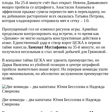
плоды. На 25-й минуте счёт был открыт: Невена Дамьянович
мощно пробила со штрафного, Анастасия Ананьева в
эффектном прыжке сумела перевести мяч в перекладину, но
на добивании расторопнее всех оказалась Татьяна Петрова,
которая хладнокровно отправила мяч в сетку – 1:0.
Пропущенный гол не изменил рисунок игры. Армейки
продолжали контролировать ход встречи, в то время как
«Динамо» не могло наладить конструктивные действия в
атаке. Единственный удар в створ ворот ЦСКА в первом
тайме нанесла
Ламунат Мустафаева
на 35-й минуте, но он
получился несильным и стал легкой добычей для Грязновой.
В концовке тайма ЦСКА мог удвоить преимущество, но
Дарья Яковлева из убойной позиции в центре штрафной
пробила значительно выше ворот. На перерыв команды ушли
при минимальном, но абсолютно заслуженном преимуществе
хозяек.
Две команды – два капитана: Юлия Бессолова и Надежда
Смирнова