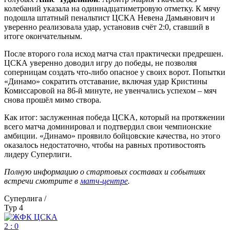
колебаний указала на одиннадцатиметровую отметку. К мячу
подошла штатный пенальтист ЦСКА Невена Дамьянович и
уверенно реализовала удар, установив счёт 2:0, ставший в
итоге окончательным.
После второго гола исход матча стал практически предрешен.
ЦСКА уверенно доводил игру до победы, не позволяя
соперницам создать что-либо опасное у своих ворот. Попытки
«Динамо» сократить отставание, включая удар Кристины
Комиссаровой на 86-й минуте, не увенчались успехом – мяч
снова прошёл мимо створа.
Как итог: заслуженная победа ЦСКА, который на протяжении
всего матча доминировал и подтвердил свои чемпионские
амбиции. «Динамо» проявило бойцовские качества, но этого
оказалось недостаточно, чтобы на равных противостоять
лидеру Суперлиги.
Полную информацию о стартовых составах и событиях
встречи смотрите в
матч-центре
.
Суперлига /
Тур 4
2 : 0