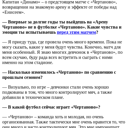
Капитан «Динамо» – о предстоящем матче с «Чертаново»,
возвращении на знакомую арену и эффекте от победы над
«Енисеем».
— Впервые за долгие годы ты выйдешь на «Арену
Чертаново» не в футболке «Чертаново». Какие чувства и
эмоции ты испытываешь
перед этим матчем
?
— Я приеду туда, где провела очень много времени. Пока не
могу сказать, какие у меня будут чувства. Конечно, матч для
меня особенный. Я знаю многих девчонок в «Чертаново», по
всем скучаю, буду рада всех встретить и сыграть с ними
именно на этом стадионе.
— Насколько изменилось «Чертаново» по сравнению с
прошлым сезоном?
— Визуально, по игре – девчонки стали очень хорошо
подкованы в том, что много контролируют мяч, а также
добавили в техническом плане.
— В какой футбол сейчас играет «Чертаново»?
— «Чертаново» – команда хоть и молодая, но очень
организованная. Также тактически мне очень нравится то, что
они много и часто контролируют мяч. Это мне импонирует.