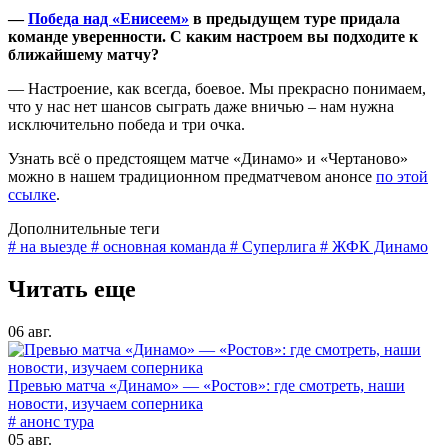
—
Победа над «Енисеем»
в предыдущем туре придала
команде уверенности. С каким настроем вы подходите к
ближайшему матчу?
— Настроение, как всегда, боевое. Мы прекрасно понимаем,
что у нас нет шансов сыграть даже вничью – нам нужна
исключительно победа и три очка.
Узнать всё о предстоящем матче «Динамо» и «Чертаново»
можно в нашем традиционном предматчевом анонсе
по этой
ссылке
.
Дополнительные теги
# на выезде
# основная команда
# Суперлига
# ЖФК Динамо
Читать еще
06 авг.
Превью матча «Динамо» — «Ростов»: где смотреть, наши
новости, изучаем соперника
# анонс тура
05 авг.