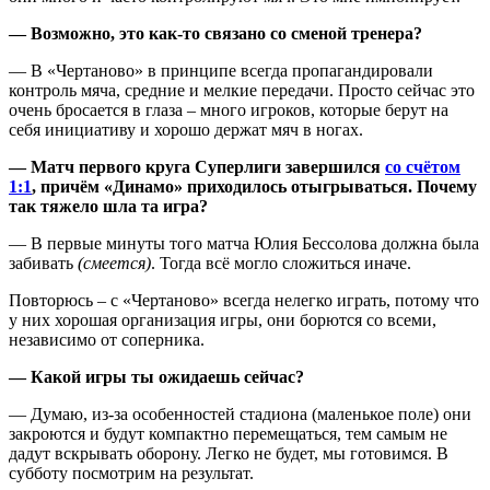
— Возможно, это как-то связано со сменой тренера?
— В «Чертаново» в принципе всегда пропагандировали
контроль мяча, средние и мелкие передачи. Просто сейчас это
очень бросается в глаза – много игроков, которые берут на
себя инициативу и хорошо держат мяч в ногах.
— Матч первого круга Суперлиги завершился
со счётом
1:1
, причём «Динамо» приходилось отыгрываться. Почему
так тяжело шла та игра?
— В первые минуты того матча Юлия Бессолова должна была
забивать
(смеется)
. Тогда всё могло сложиться иначе.
Повторюсь – с «Чертаново» всегда нелегко играть, потому что
у них хорошая организация игры, они борются со всеми,
независимо от соперника.
— Какой игры ты ожидаешь сейчас?
— Думаю, из-за особенностей стадиона (маленькое поле) они
закроются и будут компактно перемещаться, тем самым не
дадут вскрывать оборону. Легко не будет, мы готовимся. В
субботу посмотрим на результат.