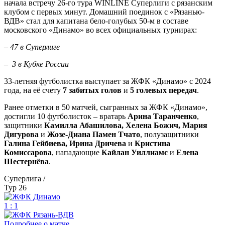
начала встречу 26-го тура WINLINE Суперлиги с рязанским
клубом с первых минут. Домашний поединок с «Рязанью-
ВДВ» стал для капитана бело-голубых 50-м в составе
московского «Динамо» во всех официальных турнирах:
– 47 в Суперлиге
– 3 в Кубке России
33-летняя футболистка выступает за ЖФК «Динамо» с 2024
года, на её счету
7 забитых голов
и
5 голевых передач
.
Ранее отметки в 50 матчей, сыгранных за ЖФК «Динамо»,
достигли 10 футболисток – вратарь
Арина Таранченко
,
защитники
Камилла Абашилова, Хелена Божич, Мария
Дигурова
и
Жозе-Диана Памен Тчато
, полузащитники
Галина Гейбиева, Ирина Дричева
и
Кристина
Комиссарова
, нападающие
Кайлан Уиллиамс
и
Елена
Шестернёва
.
Суперлига /
Тур 26
1 : 1
Подробнее о матче