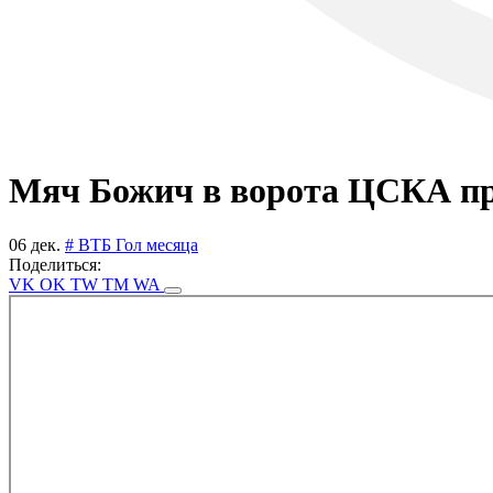
Мяч Божич в ворота ЦСКА пр
06 дек.
# ВТБ Гол месяца
Поделиться:
VK
OK
TW
TM
WA