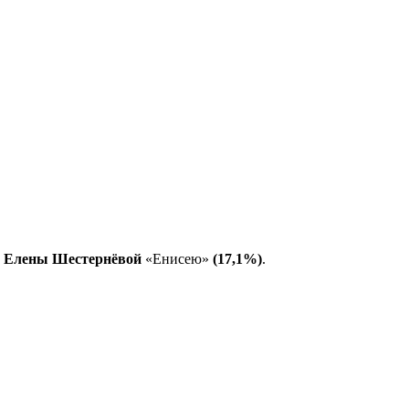
ч
Елены Шестернёвой
«Енисею»
(17,1%)
.