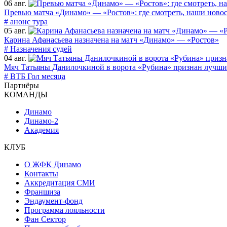
06 авг.
Превью матча «Динамо» — «Ростов»: где смотреть, наши новос
# анонс тура
05 авг.
Карина Афанасьева назначена на матч «Динамо» — «Ростов»
# Назначения судей
04 авг.
Мяч Татьяны Данилочкиной в ворота «Рубина» признан лучши
# ВТБ Гол месяца
Партнёры
КОМАНДЫ
Динамо
Динамо-2
Академия
КЛУБ
О ЖФК Динамо
Контакты
Аккредитация СМИ
Франшиза
Эндаумент-фонд
Программа лояльности
Фан Сектор