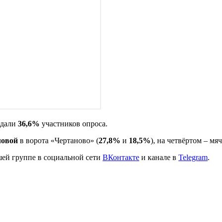
тдали
36,6%
участников опроса.
ловой
в ворота «Чертаново» (
27,8%
и
18,5%
), на четвёртом – мя
шей группе в социальной сети
ВКонтакте
и канале в
Telegram
.