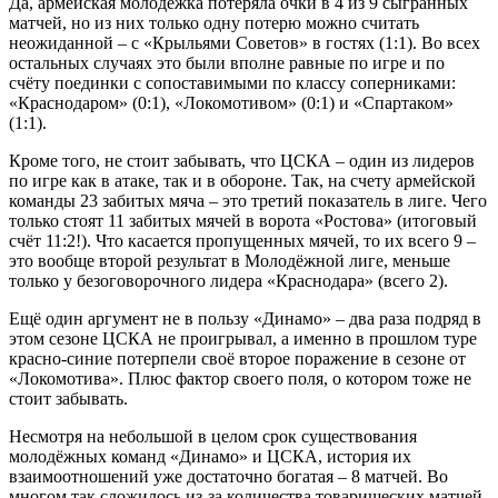
Да, армейская молодёжка потеряла очки в 4 из 9 сыгранных
матчей, но из них только одну потерю можно считать
неожиданной – с «Крыльями Советов» в гостях (1:1). Во всех
остальных случаях это были вполне равные по игре и по
счёту поединки с сопоставимыми по классу соперниками:
«Краснодаром» (0:1), «Локомотивом» (0:1) и «Спартаком»
(1:1).
Кроме того, не стоит забывать, что ЦСКА – один из лидеров
по игре как в атаке, так и в обороне. Так, на счету армейской
команды 23 забитых мяча – это третий показатель в лиге. Чего
только стоят 11 забитых мячей в ворота «Ростова» (итоговый
счёт 11:2!). Что касается пропущенных мячей, то их всего 9 –
это вообще второй результат в Молодёжной лиге, меньше
только у безоговорочного лидера «Краснодара» (всего 2).
Ещё один аргумент не в пользу «Динамо» – два раза подряд в
этом сезоне ЦСКА не проигрывал, а именно в прошлом туре
красно-синие потерпели своё второе поражение в сезоне от
«Локомотива». Плюс фактор своего поля, о котором тоже не
стоит забывать.
Несмотря на небольшой в целом срок существования
молодёжных команд «Динамо» и ЦСКА, история их
взаимоотношений уже достаточно богатая – 8 матчей. Во
многом так сложилось из-за количества товарищеских матчей