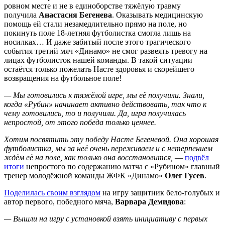
ровном месте и не в единоборстве тяжёлую травму
получила
Анастасия Бегенева
. Оказывать медицинскую
помощь ей стали незамедлительно прямо на поле, но
покинуть поле 18-летняя футболистка смогла лишь на
носилках… И даже забитый после этого трагического
события третий мяч «Динамо» не смог развеять тревогу на
лицах футболисток нашей команды. В такой ситуации
остаётся только пожелать Насте здоровья и скорейшего
возвращения на футбольное поле!
— Мы готовились к тяжёлой игре, мы её получили. Знали,
когда «Рубин» начинает активно действовать, так что к
чему готовились, то и получили. Да, игра получилась
непростой, от этого победа только ценнее.
Хотим посвятить эту победу Насте Бегеневой. Она хорошая
футболистка, мы за неё очень переживаем и с нетерпением
ждём её на поле, как только она восстановится,
—
подвёл
итоги
непростого по содержанию матча с «Рубином» главный
тренер молодёжной команды ЖФК «Динамо»
Олег Гусев
.
Поделилась своим взглядом
на игру защитник бело-голубых и
автор первого, победного мяча,
Варвара Демидова
:
— Вышли на игру с установкой взять инициативу с первых