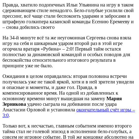
Правда, хватило подопечных Ильи Ульянина на игру в таком
сдерживающем стиле ненадолго. Бело-голубые усилили свой
прессинг, всё чаще стали беспокоить ударами и забросами в
штрафную голкипера казанской команды Есению Еремееву и
– снова добились своего
На 34-й минуте всё та же неугомонная Сергеева снова взяла
игру на себя и шикарным ударом второй раз в этой игре
огорчила вратаря «Рубина» – 2:0! Первый тайм остался
полностью за динамовской командой и особых поводов для
беспокойства относительного итогового результата в
принципе уже не было.
Ожидания в целом оправдались: вторая половина встречи
получилась уже не такой яркой, хотя и в ней зрители увидели
и опасные и моменты, и даже гол. Правда, в
компенсированное время. На одной из добавленных к
основному времени минут вышедшая на замену
Мария
Зерникова
удачно сыграла на добивании после удара
Анастасии Орловой и установила
окончательный счёт игры –
3:0
.
Только вот, к несчастью, главным событием именно второго
тайма стал не голевой эпизод в исполнении бело-голубых, а
совсем не игровое событие. В той же концовке абсолютно на