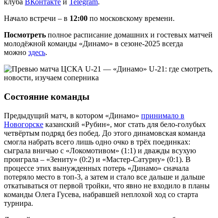
клуба
ВКонтакте
и
Telegram
.
Начало встречи – в
12:00
по московскому времени.
Посмотреть
полное расписание домашних и гостевых матчей
молодёжной команды «Динамо» в сезоне-2025 всегда
можно
здесь
.
Состояние команды
Предыдущий матч, в котором «Динамо»
принимало в
Новогорске
казанский «Рубин», мог стать для бело-голубых
четвёртым подряд без побед. До этого динамовская команда
смогла набрать всего лишь одно очко в трёх поединках:
сыграла вничью с «Локомотивом» (1:1) и дважды всухую
проиграла – «Зениту» (0:2) и «Мастер-Сатурну» (0:1). В
процессе этих вынужденных потерь «Динамо» сначала
потеряло место в топ-3, а затем и стало все дальше и дальше
откатываться от первой тройки, что явно не входило в планы
команды Олега Гусева, набравшей неплохой ход со старта
турнира.