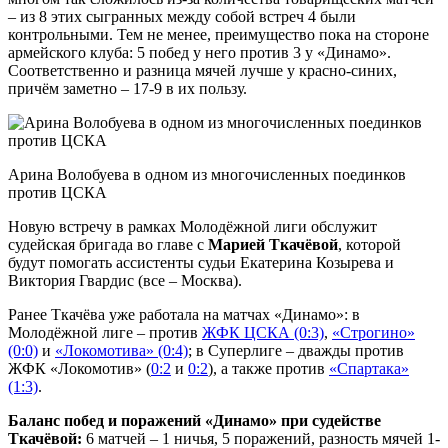
– из 8 этих сыгранных между собой встреч 4 были
контрольными. Тем не менее, преимущество пока на стороне
армейского клуба: 5 побед у него против 3 у «Динамо».
Соответственно и разница мячей лучше у красно-синих,
причём заметно – 17-9 в их пользу.
Арина Волобуева в одном из многочисленных поединков
против ЦСКА
Новую встречу в рамках Молодёжной лиги обслужит
судейская бригада во главе с
Марией Ткачёвой
, которой
будут помогать ассистенты судьи Екатерина Козырева и
Виктория Гвардис (все – Москва).
Ранее Ткачёва уже работала на матчах «Динамо»: в
Молодёжной лиге – против
ЖФК ЦСКА (0:3)
,
«Строгино»
(0:0)
и
«Локомотива» (0:4)
; в Суперлиге – дважды против
ЖФК «Локомотив» (
0:2
и
0:2
), а также против
«Спартака»
(1:3)
.
Баланс побед и поражений «Динамо» при судействе
Ткачёвой:
6 матчей – 1 ничья, 5 поражений, разность мячей 1-