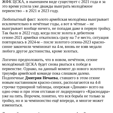
ЖФК ЦСКА, в нынешнем виде существует с 2021 года и за
это время успела уже дважды выиграть молодёжное
первенство – в 2021 и 2023 году.
Любопытный факт: золото армейская молодёжка выигрывает
исключительно в нечётные годы, а вот в чётные – не
выигрывает вообще ничего, не попадая даже в первую тройку.
Так было в 2022 году, когда после золота в дебютном
сезоне-2021 армейки откатились сразу на 7-е место, ситуация
повторилась в 2024-м – после золотого сезона-2023 красно-
синие закончили чемпионат на 4-м, вновь не взяв медали
любого другое достоинства, кроме золотых.
Логично предположить, что в новом, нечётном, сезоне
молодёжный ЦСКА будет снова рваться к победе в
первенстве. Однако, на данный момент до нового золотого
триумфа армейской команде пока слишком далеко.
Подопечные
Дмитрия Нечаева
, ставшего в этом сезоне
новым наставником красно-синих, располагаются на 4-й
строчке турнирной таблицы, опережая «Динамо» всего на
одно очко и при этом отставая от лидирующего «Краснодара»
уже на пять. Впрочем, понятно, что вся борьба не только за
тройку, но и за чемпионство ещё впереди, и многое может
измениться.