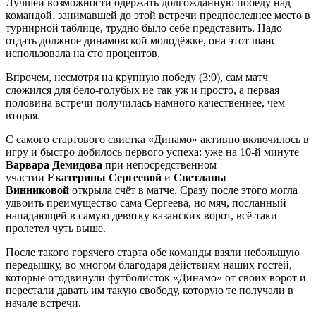
Лучшей возможности одержать долгожданную победу над
командой, занимавшей до этой встречи предпоследнее место в
турнирной таблице, трудно было себе представить. Надо
отдать должное динамовской молодёжке, она этот шанс
использовала на сто процентов.
Впрочем, несмотря на крупную победу (3:0), сам матч
сложился для бело-голубых не так уж и просто, а первая
половина встречи получилась намного качественнее, чем
вторая.
С самого стартового свистка «Динамо» активно включилось в
игру и быстро добилось первого успеха: уже на 10-й минуте
Варвара Демидова
при непосредственном
участии
Екатерины Сергеевой
и
Светланы
Винниковой
открыла счёт в матче. Сразу после этого могла
удвоить преимущество сама Сергеева, но мяч, посланный
нападающей в самую девятку казанских ворот, всё-таки
пролетел чуть выше.
После такого горячего старта обе команды взяли небольшую
передышку, во многом благодаря действиям наших гостей,
которые отодвинули футболисток «Динамо» от своих ворот и
перестали давать им такую свободу, которую те получали в
начале встречи.