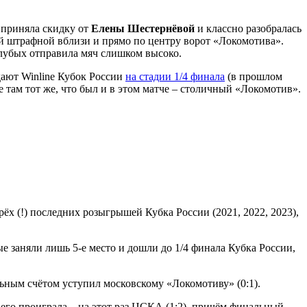
 приняла скидку от
Елены Шестернёвой
и классно разобралась
ый штрафной вблизи и прямо по центру ворот «Локомотива».
лубых отправила мяч слишком высоко.
дают Winline Кубок России
на стадии 1/4 финала
(в прошлом
бе там тот же, что был и в этом матче – столичный «Локомотив».
 (!) последних розыгрышей Кубка России (2021, 2022, 2023),
ые заняли лишь 5-е место и дошли до 1/4 финала Кубка России,
льным счётом уступил московскому «Локомотиву» (0:1).
его проиграла – на этот раз ЦСКА (1:2), причём финальный