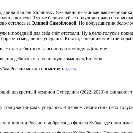
дарила Кайлан Уиллиамс. Уже давно не забивавшая американка
до конца встречи. Тут же бело-голубые получили право на опасн
ово осталось за
Элиной Самойловой
. Но полузащитник бело-го
ли и победный для себя счёт отстояли. Ну а бело-голубые поки
а борьбе за медали в Суперлиге. Кстати, соперником в этой борь
а» стал дебютным за основную команду «Динамо»
Кубка России можно посмотреть
здесь
.
й двукратный чемпион Суперлиги (2022, 2023) и финалист трёх
зу стал участником Суперлиги. В первом сезоне сине-бело-голуб
и чемпионата России и добрался до финала Кубка, где с минима
перлиги и снова дошла до финала Кубка России. Правда, снова 