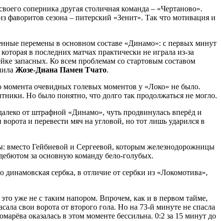
своего соперника другая столичная команда – «Чертаново».
з фаворитов сезона – питерский «Зенит». Так что мотивация и
венные перемены в основном составе «Динамо»: с первых минут
, которая в последних матчах практически не играла из-за
мейке запасных. Ко всем проблемам со стартовым составом
нила
Жозе-Диана Памен Тчато
.
го момента очевидных голевых моментов у «Локо» не было.
ники. Но было понятно, что долго так продолжаться не могло.
далеко от штрафной «Динамо», чуть продвинулась вперёд и
 ворота и перевести мяч на угловой, но тот лишь ударился в
ены: вместо Гейбиевой и Сергеевой, которым железнодорожницы
о дебютом за основную команду бело-голубых.
но динамовская сербка, в отличие от сербки из «Локомотива»,
то уже не с таким напором. Впрочем, как и в первом тайме,
ала свои ворота от второго гола. Но на 73-й минуте не спасла
марёва оказалась в этом моменте бессильна. 0:2 за 15 минут до