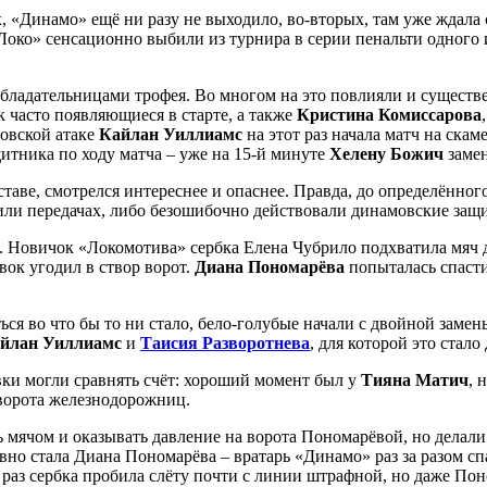
, «Динамо» ещё ни разу не выходило, во-вторых, там уже ждала 
око» сенсационно выбили из турнира в серии пенальти одного и
 обладательницами трофея. Во многом на это повлияли и сущест
ак часто появляющиеся в старте, а также
Кристина Комиссарова
мовской атаке
Кайлан Уиллиамс
на этот раз начала матч на ска
итника по ходу матча – уже на 15-й минуте
Хелену Божич
заме
таве, смотрелся интереснее и опаснее. Правда, до определённо
или передачах, либо безошибочно действовали динамовские защит
е. Новичок «Локомотива» сербка Елена Чубрило подхватила мяч 
вок угодил в створ ворот.
Диана Пономарёва
попыталась спасти
ься во что бы то ни стало, бело-голубые начали с двойной зам
йлан Уиллиамс
и
Таисия Разворотнева
, для которой это стал
вки могли сравнять счёт: хороший момент был у
Тияна Матич
, 
 ворота железнодорожниц.
мячом и оказывать давление на ворота Пономарёвой, но делали э
о стала Диана Пономарёва – вратарь «Динамо» раз за разом спас
 раз сербка пробила слёту почти с линии штрафной, но даже Поно