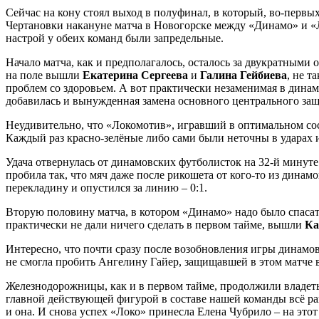
Сейчас на кону стоял выход в полуфинал, в который, во-первых
Чертановки накануне матча в Новогорске между «Динамо» и «Л
настрой у обеих команд были запредельные.
Начало матча, как и предполагалось, осталось за двукратными
на поле вышли
Екатерина Сергеева
и
Галина Гейбиева
, не т
проблем со здоровьем. А вот практически незаменимая в дина
добавилась и вынужденная замена основного центрального защ
Неудивительно, что «Локомотив», игравший в оптимальном сос
Каждый раз красно-зелёные либо сами были неточны в ударах 
Удача отвернулась от динамовских футболисток на 32-й минут
пробила так, что мяч даже после рикошета от кого-то из динамо
перекладину и опустился за линию – 0:1.
Вторую половину матча, в котором «Динамо» надо было спасат
практически не дали ничего сделать в первом тайме, вышли
Ка
Интересно, что почти сразу после возобновления игры динамо
не смогла пробить Ангелину Гайер, защищавшей в этом матче
Железнодорожницы, как и в первом тайме, продолжили владеть 
главной действующей фигурой в составе нашей команды всё равн
и она. И снова успех «Локо» принесла Елена Чубрило – на этот