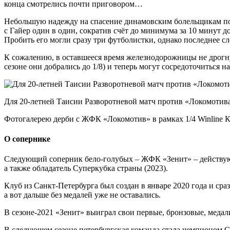
конца смотрелись почти приговором…
Небольшую надежду на спасение динамовским болельщикам по
с Гайер один в один, сократив счёт до минимума за 10 минут 
Пробить его могли сразу три футболистки, однако последнее сл
К сожалению, в оставшееся время железнодорожницы не дрогну
сезоне они добрались до 1/8) и теперь могут сосредоточиться н
Для 20-летней Таисии Разворотневой матч против «Локомотив
Фотогалерею дерби с ЖФК «Локомотив» в рамках 1/4 Winline 
О сопернике
Следующий соперник бело-голубых – ЖФК «Зенит» – действующи
а также обладатель Суперкубка страны (2023).
Клуб из Санкт-Петербурга был создан в январе 2020 года и сра
а вот дальше без медалей уже не оставались.
В сезоне-2021 «Зенит» выиграл свои первые, бронзовые, медал
В следующем сезоне петербургская команда стала чемпионом Су