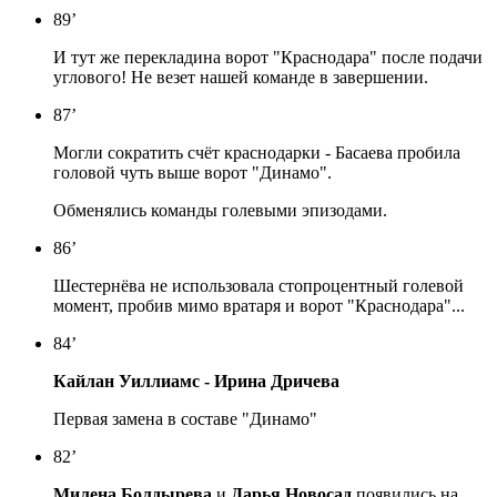
89’
И тут же перекладина ворот "Краснодара" после подачи
углового! Не везет нашей команде в завершении.
87’
Могли сократить счёт краснодарки - Басаева пробила
головой чуть выше ворот "Динамо".
Обменялись команды голевыми эпизодами.
86’
Шестернёва не использовала стопроцентный голевой
момент, пробив мимо вратаря и ворот "Краснодара"...
84’
Кайлан Уиллиамс - Ирина Дричева
Первая замена в составе "Динамо"
82’
Милена Болдырева
и
Дарья Новосад
появились на