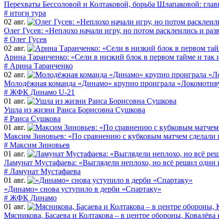
Перехваты Бессоловой и Колтаковой, борьба Шлапаковой: гла
# итоги тура
02 авг.
Олег Гусев: «Неплохо начали игру, но потом расклеились и раз
# Олег Гусев
02 авг.
Арина Таранченко: «Сели в низкий блок в первом тайме и так 
# Арина Таранченко
02 авг.
Молодёжная команда «Динамо» крупно проиграла «Локомотиву
# ЖФК Динамо U-21
01 авг.
Ушла из жизни Раиса Борисовна Сушкова
# Раиса Сушкова
01 авг.
Максим Зиновьев: «По сравнению с кубковым матчем сделали 
# Максим Зиновьев
01 авг.
Ламунат Мустафаева: «Выглядели неплохо, но всё решил оди
# Ламунат Мустафаева
01 авг.
«Динамо» снова уступило в дерби «Спартаку»
# ЖФК Динамо
01 авг.
Мясникова, Басаева и Колтакова – в центре обороны, Ковалёва 