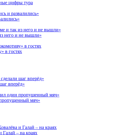
вные цифры тура
валились»
из него и не вышли»
» в гостях
шаг вперёд»
н пропущенный мяч»
и Галай – на краях