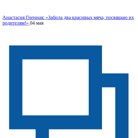
Анастасия Гненная: «Забила два красивых мяча, посвящаю их
родителям!»
04 мая