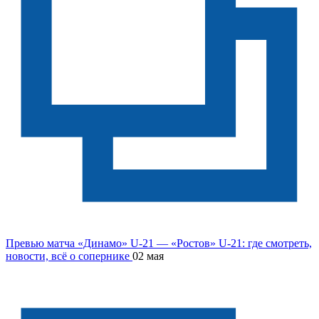
Превью матча «Динамо» U-21 — «Ростов» U-21: где смотреть,
новости, всё о сопернике
02 мая