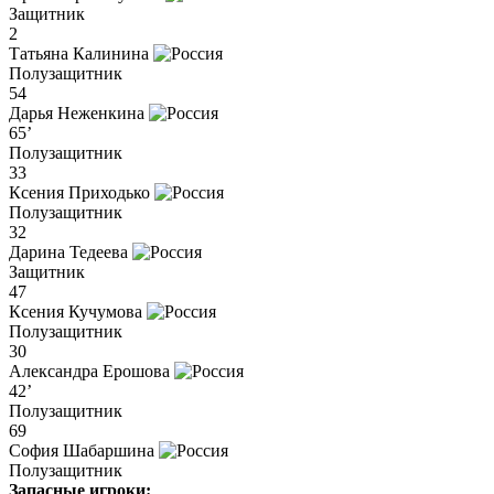
Защитник
2
Татьяна Калинина
Полузащитник
54
Дарья Неженкина
65’
Полузащитник
33
Ксения Приходько
Полузащитник
32
Дарина Тедеева
Защитник
47
Ксения Кучумова
Полузащитник
30
Александра Ерошова
42’
Полузащитник
69
София Шабаршина
Полузащитник
Запасные игроки: