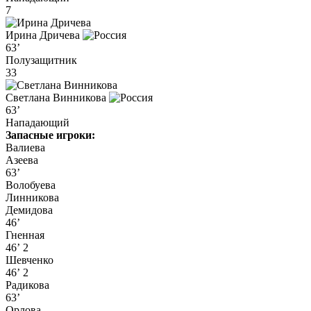
7
Ирина Дричева
63’
Полузащитник
33
Светлана Винникова
63’
Нападающий
Запасные игроки:
Валиева
Азеева
63’
Волобуева
Линникова
Демидова
46’
Гненная
46’
2
Шевченко
46’
2
Радикова
63’
Орлова