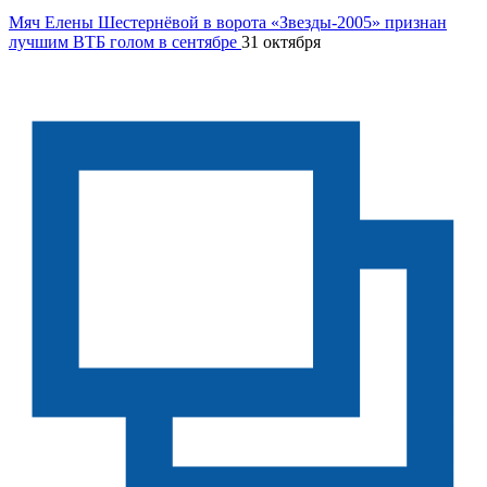
Мяч Елены Шестернёвой в ворота «Звезды-2005» признан
лучшим ВТБ голом в сентябре
31 октября