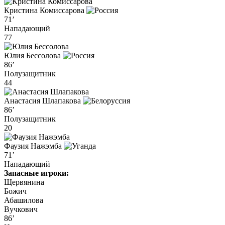
Кристина Комиссарова
71’
Нападающий
77
Юлия Бессолова
86’
Полузащитник
44
Анастасия Шлапакова
86’
Полузащитник
20
Фаузия Нажэмба
71’
Нападающий
Запасные игроки:
Щервянина
Божич
Абашилова
Вучкович
86’