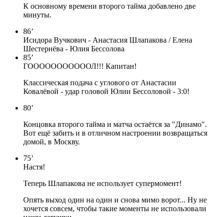
К основному времени второго тайма добавлено две
минуты.
86’
Исидора Вучкович - Анастасия Шлапакова / Елена
Шестернёва - Юлия Бессолова
85’
ГОООООООООООЛ!!! Капитан!
Классическая подача с углового от Анастасии
Ковалёвой - удар головой Юлии Бессоловой - 3:0!
80’
Концовка второго тайма и матча остаётся за "Динамо".
Вот ещё забить и в отличном настроении возвращаться
домой, в Москву.
75’
Настя!
Теперь Шлапакова не использует супермомент!
Опять выход один на один и снова мимо ворот... Ну не
хочется совсем, чтобы такие моменты не использовали