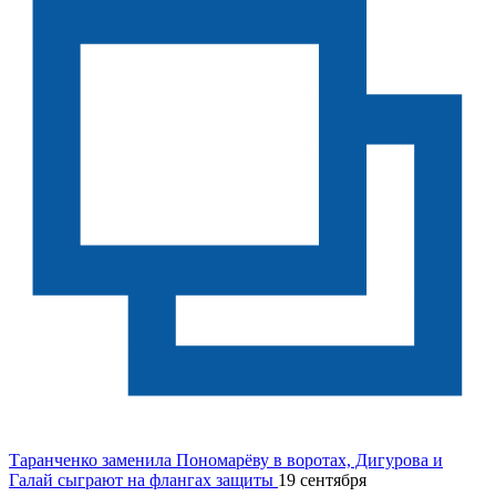
Таранченко заменила Пономарёву в воротах, Дигурова и
Галай сыграют на флангах защиты
19 сентября