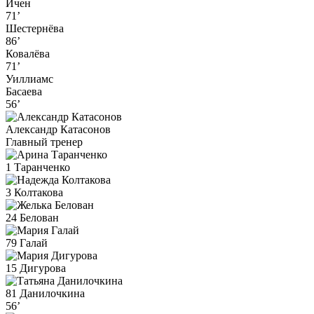
Ичен
71’
Шестернёва
86’
Ковалёва
71’
Уиллиамс
Басаева
56’
Александр Катасонов
Главный тренер
1 Таранченко
3 Колтакова
24 Белован
79 Галай
15 Дигурова
81 Данилочкина
56’