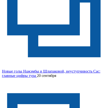
Новые голы Нажэмбы и Шлапаковой, неуступчивость Сас:
главные цифры тура
20 сентября