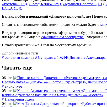
«Ростова» (1:0)
,
«Звезды-2005» (2:1)
,
«Крыльев Советов» (1:1)
,
ЦСКА (1:4)
.
Баланс побед и поражений «Динамо» при судействе Пономар
Следить за основными событиями поединка можно будет в
мат
Видеотрансляцию игры в прямом эфире можно будет бесплатно
платформе VK Видео в
официальном сообществе
Суперлиги во
Начало трансляции – в 12:50 по московскому времени.
Дополнительные теги
# основная команда
# Суперлига
# ЖФК Динамо
# Александра
Читать еще
06 авг.
Превью матча «Динамо» — «Ростов»: где смотреть, наши новос
# анонс тура
05 авг.
Карина Афанасьева назначена на матч «Динамо» — «Ростов»
# Назначения судей
04 авг.