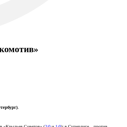
окомотив»
тербург)
.
в «Крыльев Советов» (
2:0
и
1:0
); в Суперлиге – против