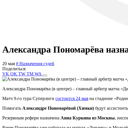
Александра Пономарёва назн
20 мая
# Назначения судей
Поделиться:
VK
OK
TW
TM
WA
Александра Пономарёва (в центре) – главный арбитр матча «
Матч 9-го тура Суперлиги
состоится 24 мая
на стадионе «Родин
Помогать
Александре Пономарёвой (Химки)
будут ассистент
Резервным рефери назначена
Анна Куркина из Москвы
, инсп
Ранее Пономарёва уже работала на матчах «Динамо»: в Молод