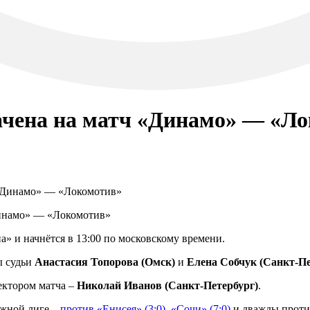
ачена на матч «Динамо» — «Л
Динамо» — «Локомотив»
а» и начнётся в 13:00 по московскому времени.
ы судьи
Анастасия Топорова (Омск)
и
Елена Собчук (Санкт-Пе
ектором матча –
Николай Иванов (Санкт-Петербург)
.
ёжной лиге –
против «Енисея» (3:0)
,
«Сочи» (7:0)
и дважды проти