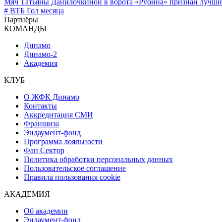
Мяч Татьяны Данилочкиной в ворота «Рубина» признан лучши
# ВТБ Гол месяца
Партнёры
КОМАНДЫ
Динамо
Динамо-2
Академия
КЛУБ
О ЖФК Динамо
Контакты
Аккредитация СМИ
Франшиза
Эндаумент-фонд
Программа лояльности
Фан Сектор
Политика обработки персональных данных
Пользовательское соглашение
Правила пользования cookie
АКАДЕМИЯ
Об академии
Эндаумент-фонд