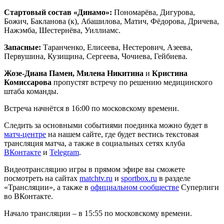
Стартовый состав «Динамо»:
Пономарёва, Дигурова,
Божич, Бакланова (к), Абашилова, Матич, Фёдорова, Дричева,
Нажэмба, Шестернёва, Уиллиамс.
Запасные:
Таранченко, Елисеева, Нестерович, Азеева,
Первушина, Кузищина, Сергеева, Чочиева, Гейбиева.
Жозе-Диана Памен, Милена Никитина
и
Кристина
Комиссарова
пропустят встречу по решению медицинского
штаба команды.
Встреча начнётся в 16:00 по московскому времени.
Следить за основными событиями поединка можно будет в
матч-центре
на нашем сайте, где будет вестись текстовая
трансляция матча, а также в социальных сетях клуба
ВКонтакте
и
Telegram
.
Видеотрансляцию игры в прямом эфире вы сможете
посмотреть на сайтах
matchtv.ru
и
sportbox.ru
в разделе
«Трансляции», а также в
официальном сообществе
Суперлиги
во ВКонтакте.
Начало трансляции – в 15:55 по московскому времени.