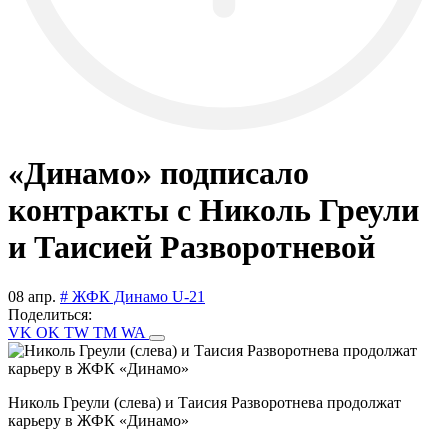
«Динамо» подписало
контракты с Николь Греули
и Таисией Разворотневой
08 апр.
# ЖФК Динамо U-21
Поделиться:
VK
OK
TW
TM
WA
Николь Греули (слева) и Таисия Разворотнева продолжат
карьеру в ЖФК «Динамо»