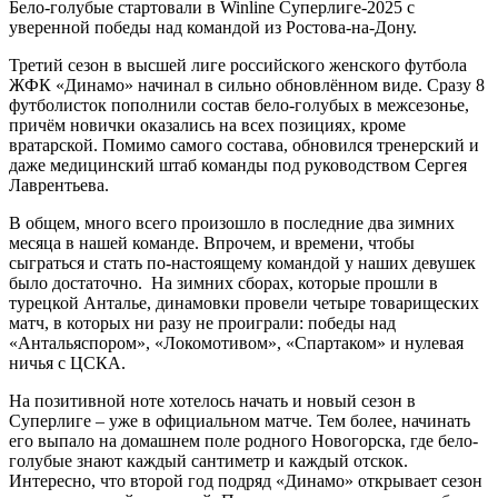
Бело-голубые стартовали в Winline Суперлиге-2025 с
уверенной победы над командой из Ростова-на-Дону.
Третий сезон в высшей лиге российского женского футбола
ЖФК «Динамо» начинал в сильно обновлённом виде. Сразу 8
футболисток пополнили состав бело-голубых в межсезонье,
причём новички оказались на всех позициях, кроме
вратарской. Помимо самого состава, обновился тренерский и
даже медицинский штаб команды под руководством Сергея
Лаврентьева.
В общем, много всего произошло в последние два зимних
месяца в нашей команде. Впрочем, и времени, чтобы
сыграться и стать по-настоящему командой у наших девушек
было достаточно. На зимних сборах, которые прошли в
турецкой Анталье, динамовки провели четыре товарищеских
матч, в которых ни разу не проиграли: победы над
«Антальяспором», «Локомотивом», «Спартаком» и нулевая
ничья с ЦСКА.
На позитивной ноте хотелось начать и новый сезон в
Суперлиге – уже в официальном матче. Тем более, начинать
его выпало на домашнем поле родного Новогорска, где бело-
голубые знают каждый сантиметр и каждый отскок.
Интересно, что второй год подряд «Динамо» открывает сезон