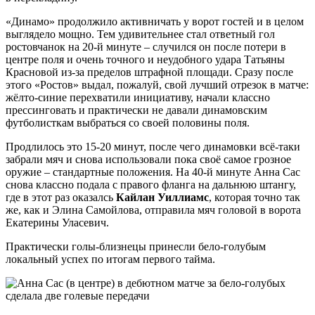
«Динамо» продолжило активничать у ворот гостей и в целом
выглядело мощно. Тем удивительнее стал ответный гол
ростовчанок на 20-й минуте – случился он после потери в
центре поля и очень точного и неудобного удара Татьяны
Красновой из-за пределов штрафной площади. Сразу после
этого «Ростов» выдал, пожалуй, свой лучший отрезок в матче:
жёлто-синие перехватили инициативу, начали классно
прессинговать и практически не давали динамовским
футболисткам выбраться со своей половины поля.
Продлилось это 15-20 минут, после чего динамовки всё-таки
забрали мяч и снова использовали пока своё самое грозное
оружие – стандартные положения. На 40-й минуте Анна Сас
снова классно подала с правого фланга на дальнюю штангу,
где в этот раз оказалсь
Кайлан Уиллиамс
, которая точно так
же, как и Элина Самойлова, отправила мяч головой в ворота
Екатерины Уласевич.
Практически голы-близнецы принесли бело-голубым
локальный успех по итогам первого тайма.