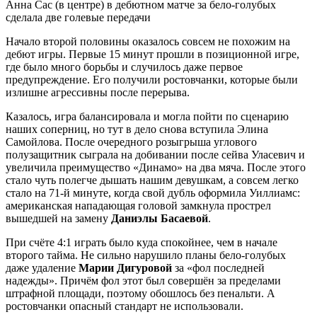
Анна Сас (в центре) в дебютном матче за бело-голубых
сделала две голевые передачи
Начало второй половины оказалось совсем не похожим на
дебют игры. Первые 15 минут прошли в позиционной игре,
где было много борьбы и случилось даже первое
предупреждение. Его получили ростовчанки, которые были
излишне агрессивны после перерыва.
Казалось, игра балансировала и могла пойти по сценарию
наших соперниц, но тут в дело снова вступила Элина
Самойлова. После очередного розыгрыша углового
полузащитник сыграла на добивании после сейва Уласевич и
увеличила преимущество «Динамо» на два мяча. После этого
стало чуть полегче дышать нашим девушкам, а совсем легко
стало на 71-й минуте, когда свой дубль оформила Уиллиамс:
американская нападающая головой замкнула прострел
вышедшей на замену
Даниэлы Басаевой
.
При счёте 4:1 играть было куда спокойнее, чем в начале
второго тайма. Не сильно нарушило планы бело-голубых
даже удаление
Марии Дигуровой
за «фол последней
надежды». Причём фол этот был совершён за пределами
штрафной площади, поэтому обошлось без пенальти. А
ростовчанки опасный стандарт не использовали.