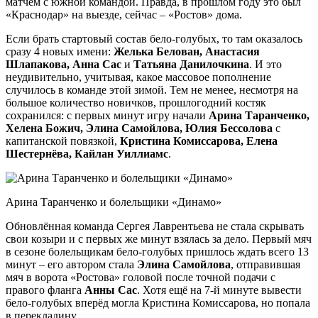
матчем с южной командой. Правда, в прошлом году это был
«Краснодар» на выезде, сейчас – «Ростов» дома.
Если брать стартовый состав бело-голубых, то там оказалось
сразу 4 новых имени:
Желька Белован, Анастасия
Шлапакова, Анна Сас
и
Татьяна Данилочкина
. И это
неудивительно, учитывая, какое массовое пополнение
случилось в команде этой зимой. Тем не менее, несмотря на
большое количество новичков, прошлогодний костяк
сохранился: с первых минут игру начали
Арина Таранченко,
Хелена Божич, Элина Самойлова, Юлия Бессолова
с
капитанской повязкой,
Кристина Комиссарова, Елена
Шестернёва, Кайлан Уиллиамс
.
Арина Таранченко и болельщики «Динамо»
Обновлённая команда Сергея Лаврентьева не стала скрывать
свои козыри и с первых же минут взялась за дело. Первый мяч
в сезоне болельщикам бело-голубых пришлось ждать всего 13
минут – его автором стала
Элина Самойлова
, отправившая
мяч в ворота «Ростова» головой после точной подачи с
правого фланга
Анны Сас
. Хотя ещё на 7-й минуте вывести
бело-голубых вперёд могла Кристина Комиссарова, но попала
в перекладину.