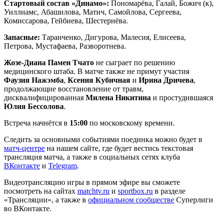
Стартовый состав «Динамо»:
Пономарёва, Галай, Божич (к),
Уиллиамс, Абашилова, Матич, Самойлова, Сергеева,
Комиссарова, Гейбиева, Шестернёва.
Запасные:
Таранченко, Дигурова, Малесия, Елисеева,
Петрова, Мустафаева, Разворотнева.
Жозе-Диана Памен Тчато
не сыграет по решению
медицинского штаба. В матче также не примут участия
Фаузия Нажэмба
,
Ксения Кубичная
и
Ирина Дричева
,
продолжающие восстановление от травм,
дисквалифицированная
Милена Никитина
и простудившаяся
Юлия Бессолова
.
Встреча начнётся в
15:00
по московскому времени.
Следить за основными событиями поединка можно будет в
матч-центре
на нашем сайте, где будет вестись текстовая
трансляция матча, а также в социальных сетях клуба
ВКонтакте
и
Telegram
.
Видеотрансляцию игры в прямом эфире вы сможете
посмотреть на сайтах
matchtv.ru
и
sportbox.ru
в разделе
«Трансляции», а также в
официальном сообществе
Суперлиги
во ВКонтакте.