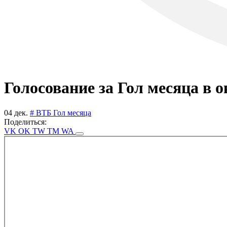
Голосование за Гол месяца в 
04 дек.
# ВТБ Гол месяца
Поделиться:
VK
OK
TW
TM
WA