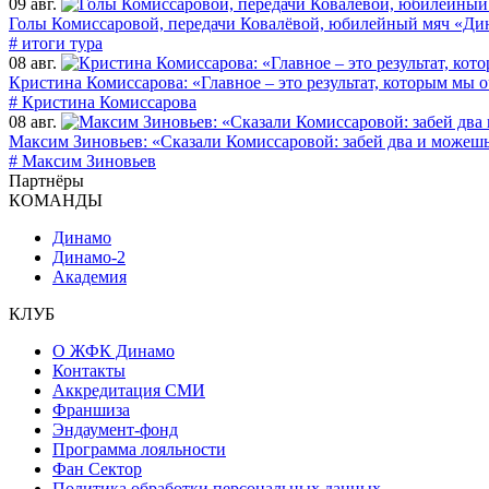
09 авг.
Голы Комиссаровой, передачи Ковалёвой, юбилейный мяч «Ди
# итоги тура
08 авг.
Кристина Комиссарова: «Главное – это результат, которым мы 
# Кристина Комиссарова
08 авг.
Максим Зиновьев: «Сказали Комиссаровой: забей два и можеш
# Максим Зиновьев
Партнёры
КОМАНДЫ
Динамо
Динамо-2
Академия
КЛУБ
О ЖФК Динамо
Контакты
Аккредитация СМИ
Франшиза
Эндаумент-фонд
Программа лояльности
Фан Сектор
Политика обработки персональных данных