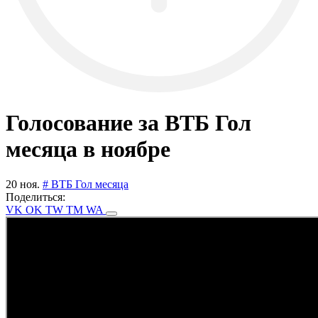
Голосование за ВТБ Гол
месяца в ноябре
20 ноя.
# ВТБ Гол месяца
Поделиться:
VK
OK
TW
TM
WA