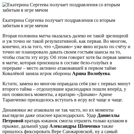
Екатерина Сергеева получает поздравления со вторым
забитым в игре мячом
Вторая половина матча оказалась далеко не такой зрелищной
и уж точно не такой результативной, как первая. Во многом,
конечно, из-за того, что «Динамо» уже явно играло по счёту и
точно не планировало давать своим гостьям шансы на то,
чтобы спасти эту игру. Об этом говорит хотя бы первая замена
в матче, которая произошла в составе бело-голубых в
перерыве – место активно атаковавшей в первом тайме
Ковалёвой заняла игрок обороны
Арина Волобуева
.
Кстати, замена во многом оправдала себя уже с первых минут
второго тайма – отдохнувшие краснодарки пошли вперёд, у
них появились моменты, а вратарю «Динамо» Арине
Таранченко приходилось вступать в игру всё чаще и чаще.
Динамовки же атаковали не так часто, но их моменты
выглядели даже опаснее краснодарских. Удар
Даниеллы
Петровой
вратарь южанок смогла отразить только кулаком в
прыжке, дальний удар
Александры Шевченко
также
пришлось фиксировать Вере Санжаровской, ну а самый