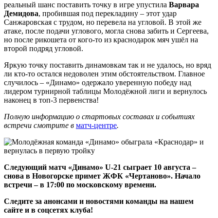
реальный шанс поставить точку в игре упустила
Варвара
Демидова
, пробившая под перекладину – этот удар
Санжаровская с трудом, но перевела на угловой. В этой же
атаке, после подачи углового, могла снова забить и Сергеева,
но после рикошета от кого-то из краснодарок мяч ушёл на
второй подряд угловой.
Яркую точку поставить динамовкам так и не удалось, но вряд
ли кто-то остался недоволен этим обстоятельством. Главное
случилось – «Динамо» одержало уверенную победу над
лидером турнирной таблицы Молодёжной лиги и вернулось
наконец в топ-3 первенства!
Полную информацию о стартовых составах и событиях
встречи смотрите в
матч-центре
.
Следующий матч «Динамо» U-21 сыграет 10 августа –
снова в Новогорске примет ЖФК «Чертаново». Начало
встречи – в 17:00 по московскому времени.
Следите за анонсами и новостями команды на нашем
сайте и в соцсетях клуба!