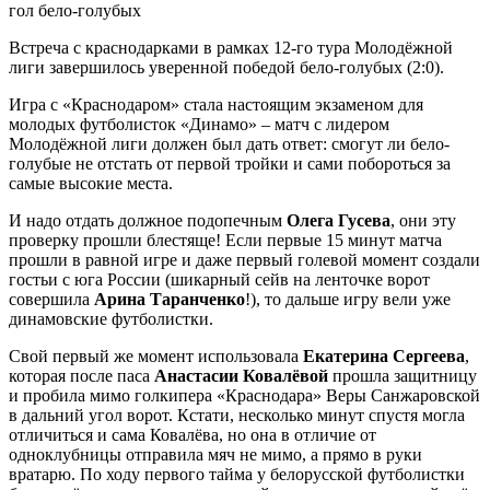
гол бело-голубых
Встреча с краснодарками в рамках 12-го тура Молодёжной
лиги завершилось уверенной победой бело-голубых (2:0).
Игра с «Краснодаром» стала настоящим экзаменом для
молодых футболисток «Динамо» – матч с лидером
Молодёжной лиги должен был дать ответ: смогут ли бело-
голубые не отстать от первой тройки и сами побороться за
самые высокие места.
И надо отдать должное подопечным
Олега Гусева
, они эту
проверку прошли блестяще! Если первые 15 минут матча
прошли в равной игре и даже первый голевой момент создали
гостьи с юга России (шикарный сейв на ленточке ворот
совершила
Арина Таранченко
!), то дальше игру вели уже
динамовские футболистки.
Свой первый же момент использовала
Екатерина Сергеева
,
которая после паса
Анастасии Ковалёвой
прошла защитницу
и пробила мимо голкипера «Краснодара» Веры Санжаровской
в дальний угол ворот. Кстати, несколько минут спустя могла
отличиться и сама Ковалёва, но она в отличие от
одноклубницы отправила мяч не мимо, а прямо в руки
вратарю. По ходу первого тайма у белорусской футболистки