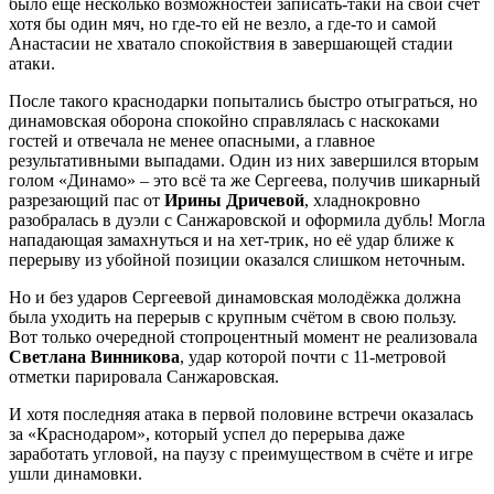
было ещё несколько возможностей записать-таки на свой счёт
хотя бы один мяч, но где-то ей не везло, а где-то и самой
Анастасии не хватало спокойствия в завершающей стадии
атаки.
После такого краснодарки попытались быстро отыграться, но
динамовская оборона спокойно справлялась с наскоками
гостей и отвечала не менее опасными, а главное
результативными выпадами. Один из них завершился вторым
голом «Динамо» – это всё та же Сергеева, получив шикарный
разрезающий пас от
Ирины Дричевой
, хладнокровно
разобралась в дуэли с Санжаровской и оформила дубль! Могла
нападающая замахнуться и на хет-трик, но её удар ближе к
перерыву из убойной позиции оказался слишком неточным.
Но и без ударов Сергеевой динамовская молодёжка должна
была уходить на перерыв с крупным счётом в свою пользу.
Вот только очередной стопроцентный момент не реализовала
Светлана Винникова
, удар которой почти с 11-метровой
отметки парировала Санжаровская.
И хотя последняя атака в первой половине встречи оказалась
за «Краснодаром», который успел до перерыва даже
заработать угловой, на паузу с преимуществом в счёте и игре
ушли динамовки.