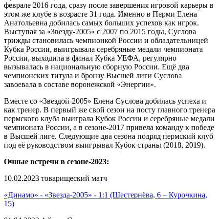
феврале 2016 года, сразу после завершения игровой карьеры в
этом же клубе в возрасте 31 года. Именно в Перми Елена
Анатольевна добилась самых больших успехов как игрок.
Выступая за «Звезду-2005» с 2007 по 2015 годы, Суслова
трижды становилась чемпионкой России и обладательницей
Кубка России, выигрывала серебряные медали чемпионата
России, выходила в финал Кубка УЕФА, регулярно
вызывалась в национальную сборную России. Ещё два
чемпионских титула и бронзу Высшей лиги Суслова
завоевала в составе воронежской «Энергии».
Вместе со «Звездой-2005» Елена Суслова добилась успеха и
как тренер. В первый же свой сезон на посту главного тренера
пермского клуба выиграла Кубок России и серебряные медали
чемпионата России, а в сезоне-2017 привела команду к победе
в Высшей лиге. Следующие два сезона подряд пермский клуб
под её руководством выигрывал Кубок страны (2018, 2019).
Очные встречи в сезоне-2023:
10.02.2023 товарищеский матч
«Динамо» - «Звезда-2005» - 1:1 (Шестернёва, 6 – Курочкина,
15)