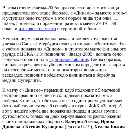
В этом сезоне «Звезда-2005» практически до самого конца
предварительного этапа боролась с «Динамо» за место в топ-4
и уступила бело-голубым в этой борьбе лишь три очка: 11
побед, 5 ничьих, 6 поражений, разность мячей 29-19 – 38
очков и
итоговое 5-е место
в турнирной таблице.
Неплохо пермская команда начала и заключительный этап –
увезла из Санкт-Петербурга нулевую ничью с «Зенитом». Что
с учётом поражения «Динамо» в стартовом матче финального
раунда с ЦСКА (1:3) позволило «Звезде-2005» догнать бело-
голубых и обойти их в
турнирной таблице
. Таким образом,
личная встреча двух клубов во многом определит и фаворита
на итоговое 4-е место, и, при некоторых возможных
раскладах, позволит победителю вклиниться в борьбу за
медали Суперлиги.
К матчу с «Динамо» пермский клуб подходит с 5-матчевой
беспроигрышной серией и солидными показателями: 2
победы, 3 ничьи, 5 забитых и всего один пропущенный мяч
(который случился ещё 8 сентября в игре с ЖФК «Зенит)! А
вот у нашего клуба два поражения подряд и целая группа
футболисток, только на днях вернувшаяся из расположения
своих национальных сборных:
Валерия Азеева, Ирина
Дричева
и
Ксения Кузищина
(Россия U-19),
Хелена Божич