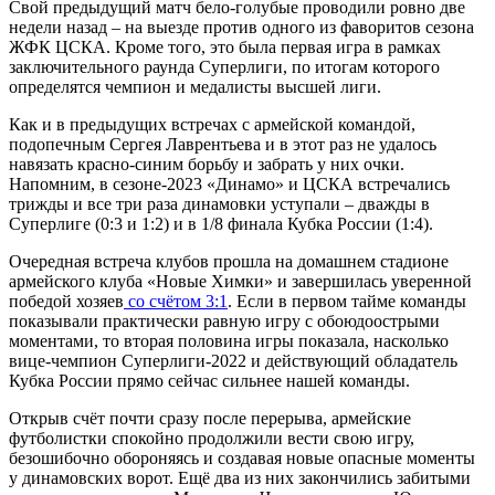
Свой предыдущий матч бело-голубые проводили ровно две
недели назад – на выезде против одного из фаворитов сезона
ЖФК ЦСКА. Кроме того, это была первая игра в рамках
заключительного раунда Суперлиги, по итогам которого
определятся чемпион и медалисты высшей лиги.
Как и в предыдущих встречах с армейской командой,
подопечным Сергея Лаврентьева и в этот раз не удалось
навязать красно-синим борьбу и забрать у них очки.
Напомним, в сезоне-2023 «Динамо» и ЦСКА встречались
трижды и все три раза динамовки уступали – дважды в
Суперлиге (0:3 и 1:2) и в 1/8 финала Кубка России (1:4).
Очередная встреча клубов прошла на домашнем стадионе
армейского клуба «Новые Химки» и завершилась уверенной
победой хозяев
со счётом 3:1
. Если в первом тайме команды
показывали практически равную игру с обоюдоострыми
моментами, то вторая половина игры показала, насколько
вице-чемпион Суперлиги-2022 и действующий обладатель
Кубка России прямо сейчас сильнее нашей команды.
Открыв счёт почти сразу после перерыва, армейские
футболистки спокойно продолжили вести свою игру,
безошибочно обороняясь и создавая новые опасные моменты
у динамовских ворот. Ещё два из них закончились забитыми