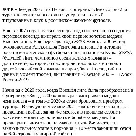
ЖФК «Звезда-2005» из Перми – соперник «Динамо» во 2-м
туре заключительного этапа Суперлиги – самый
титулованный клуб в российском женском футболе.
Ещё в 2007 году, спустя всего два года после своего создания,
пермская команда выиграла свои первые золотые медали
Высшей лиги. Ещё через два года ЖФК «Звезда-2005» под
руководством Александра Григоряна впервые в истории
российского женского футбола стал финалистом Кубка УЕФА
(будущей Лиги чемпионов среди женских команд) –
достижение, которое до сих пор не покорилось ни одной
другой российской команде в еврокубках. Последний на
данный момент трофей, выигранный «Звездой-2005» – Кубок
России-2019.
Начиная с 2020 года, когда Высшая лига была преобразована в
Суперлигу, «Звезда-2005» лишь раз выигрывала медали
чемпионата – в том же 2020-м стала бронзовым призёром
турнира. В следующем сезоне-2021 «звёздочки» остались за
пределами тройки, заняв 4-е место, а в прошлом сезоне и
вовсе не смогли поучаствовать в борьбе за медали. На
предварительном этапе пермячки заняли 8-е место, а на
заключительном этапе в борьбе за 5-10 места закончили сезон
на 6-й строчке турнирной таблицы.