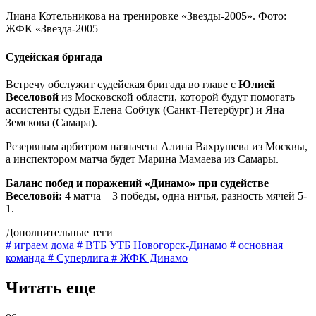
Лиана Котельникова на тренировке «Звезды-2005». Фото:
ЖФК «Звезда-2005
Судейская бригада
Встречу обслужит судейская бригада во главе с
Юлией
Веселовой
из Московской области, которой будут помогать
ассистенты судьи Елена Собчук (Санкт-Петербург) и Яна
Земскова (Самара).
Резервным арбитром назначена Алина Вахрушева из Москвы,
а инспектором матча будет Марина Мамаева из Самары.
Баланс побед и поражений «Динамо» при судействе
Веселовой:
4 матча – 3 победы, одна ничья, разность мячей 5-
1.
Дополнительные теги
# играем дома
# ВТБ УТБ Новогорск-Динамо
# основная
команда
# Суперлига
# ЖФК Динамо
Читать еще