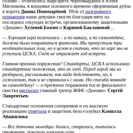
голами – отличились Маргарита Черномырдина и Юлия
Мясникова, в концовке основного времени оформившая дубль
в ворота
Дианы Пономарёвой
. Уйти от
разгромного
поражения
наши девушки смогли благодаря мячу на
последних секундах встречи, организованному защитниками
«Динамо»
Хеленой Божич
и
Кариной Баклановой
…
— Хорошая игра получилась – и по накалу, и по самоотдаче,
должна была понравиться зрителям. Мы пропустили три
необязательных гола, но в целом я считаю, что по игре мы не
уступили ЦСКА. Счёт не отражает ход встречи.
Главная причина поражения? Стандарты. ЦСКА использовал
стандартные положения, это их хлеб. Перед игрой мы их
разбирали, рассказывали, как надо действовать, но, к
сожалению, так и не справились с ними. Но спасибо команде
за самоотдачу! —
о причинах поражения после финального
свистка
рассказал
главный тренер ЖФК «Динамо»
Сергей
Лаврентьев
.
Стандартные положения соперников и их высокую
реализацию
отметила
и защитник бело-голубых
Камилла
Абашилова
:
— Все девчонки молодцы: бились, старались, пытались
атаковать, показали хорошую игру.