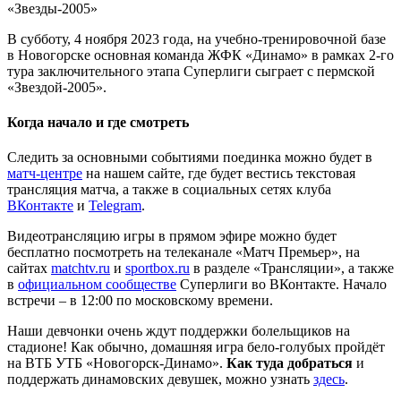
«Звезды-2005»
В субботу, 4 ноября 2023 года, на учебно-тренировочной базе
в Новогорске основная команда ЖФК «Динамо» в рамках 2-го
тура заключительного этапа Суперлиги сыграет с пермской
«Звездой-2005».
Когда начало и где смотреть
Следить за основными событиями поединка можно будет в
матч-центре
на нашем сайте, где будет вестись текстовая
трансляция матча, а также в социальных сетях клуба
ВКонтакте
и
Telegram
.
Видеотрансляцию игры в прямом эфире можно будет
бесплатно посмотреть на телеканале «Матч Премьер», на
сайтах
matchtv.ru
и
sportbox.ru
в разделе «Трансляции», а также
в
официальном сообществе
Суперлиги во ВКонтакте. Начало
встречи – в 12:00 по московскому времени.
Наши девчонки очень ждут поддержки болельщиков на
стадионе! Как обычно, домашняя игра бело-голубых пройдёт
на ВТБ УТБ «Новогорск-Динамо».
Как туда добраться
и
поддержать динамовских девушек, можно узнать
здесь
.