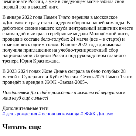
чемпионате России, а уже в следующем матче забила свой
первый гол в высшей лиге.
В январе 2022 года Памен Тчато перешла в московское
«Динамо» и сразу стала лидером обороны нашей команды. В
дебютном сезоне нашего клуба центральный защитник вместе
с командой выиграла серебряные медали Молодёжной лиги,
проведя в составе бело-голубых 24 матча (все – в старте) и
отметившись одним голом. В июне 2022 года динамовка
получила приглашение на учебно-тренировочный сбор
национальной сборной России под руководством главного
тренера Юрия Красножана.
В 2023-2024 годах Жозе-Диана сыграла за бело-голубых 28
матчей в Суперлиге и Кубке России. Сезон-2025 Памен Тчато
проведёт в аренде в ЖФК «Звезда-2005».
Поздравляем Ди с днём рождения и желаем ей вернуться в
наш клуб ещё сильнее!
Дополнительные теги
# день рождения
# основная команда
# ЖФК Динамо
Читать еще