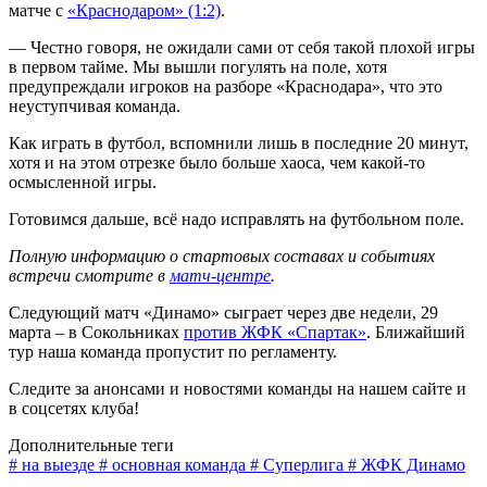
матче с
«Краснодаром» (1:2)
.
— Честно говоря, не ожидали сами от себя такой плохой игры
в первом тайме. Мы вышли погулять на поле, хотя
предупреждали игроков на разборе «Краснодара», что это
неуступчивая команда.
Как играть в футбол, вспомнили лишь в последние 20 минут,
хотя и на этом отрезке было больше хаоса, чем какой-то
осмысленной игры.
Готовимся дальше, всё надо исправлять на футбольном поле.
Полную информацию о стартовых составах и событиях
встречи смотрите в
матч-центре
.
Следующий матч «Динамо» сыграет через две недели, 29
марта – в Сокольниках
против ЖФК «Спартак»
. Ближайший
тур наша команда пропустит по регламенту.
Следите за анонсами и новостями команды на нашем сайте и
в соцсетях клуба!
Дополнительные теги
# на выезде
# основная команда
# Суперлига
# ЖФК Динамо