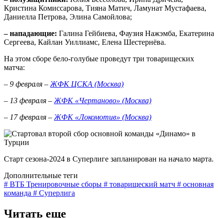
Кристина Комиссарова, Тияна Матич, Ламунат Мустафаева,
Даниелла Петрова, Элина Самойлова;
– нападающие:
Галина Гейбиева, Фаузия Нажэмба, Екатерина
Сергеева, Кайлан Уиллиамс, Елена Шестернёва.
На этом сборе бело-голубые проведут три товарищеских
матча:
– 9 февраля –
ЖФК ЦСКА (Москва)
– 13 февраля –
ЖФК «Чертаново» (Москва)
– 17 февраля –
ЖФК «Локомотив» (Москва)
Старт сезона-2024 в Суперлиге запланирован на начало марта.
Дополнительные теги
# ВТБ Тренировочные сборы
# товарищеский матч
# основная
команда
# Суперлига
Читать еще