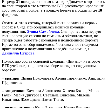
В среду,
31 января
, основная команда «Динамо» отправилась
на свой второй в это межсезонье ВТБ учебно-тренировочный
сбор, который пройдёт в турецком Белеке и продлится
до 18
февраля
.
Отметим, что к составу, который тренировался на первых
сборах в Сиде, присоединилась новичок команды
полузащитник
Элина Самойлова
. Она пропустила первую
тренировочную сессию по семейным обстоятельствам, но
теперь будет работать с командой в полноценном формате.
Кроме того, на сбор динамовской основы снова получила
приглашение и полузащитник молодёжной команды
Даниелла Петрова
.
Полностью состав основной команды «Динамо» на втором
ВТБ учебно-тренировочном сборе выглядит следующим
образом:
– вратари:
Диана Пономарёва, Арина Таранченко, Анастасия
Щервянина;
– защитники:
Камилла Абашилова, Хелена Божич, Мария
Галай, Мария Дигурова, Светлана Елисеева, Милена
Никитина, Жозе-Диана Памен Тчато;
– полузащитники:
Юлия Бессолова, Ирина Дричева,