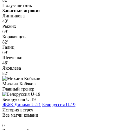
82’
Полузащитник
Запасные игроки:
Линникова
43’
Рыжих
69’
Коряковцева
82’
Галиц
69’
Шевченко
46’
Яковлева
82’
Михаил Кобяков
Главный тренер
Белоруссия U-19
ЖФК Динамо U-21
Белоруссия U-19
История встреч
Все матчи команд
0