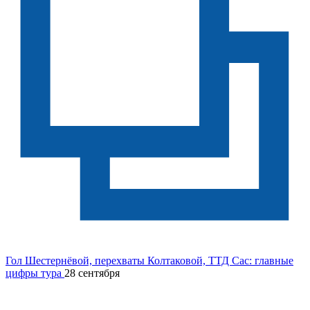
Гол Шестернёвой, перехваты Колтаковой, ТТД Сас: главные
цифры тура
28 сентября