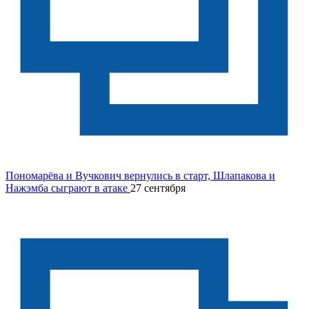
Пономарёва и Вучкович вернулись в старт, Шлапакова и
Нажэмба сыграют в атаке
27 сентября