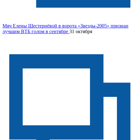
Мяч Елены Шестернёвой в ворота «Звезды-2005» признан
лучшим ВТБ голом в сентябре
31 октября