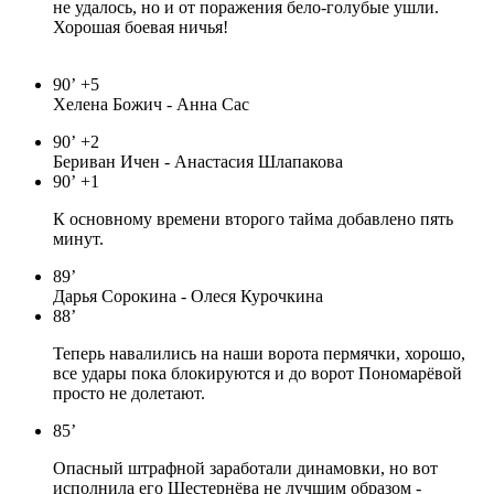
не удалось, но и от поражения бело-голубые ушли.
Хорошая боевая ничья!
90’
+5
Хелена Божич - Анна Сас
90’
+2
Бериван Ичен - Анастасия Шлапакова
90’
+1
К основному времени второго тайма добавлено пять
минут.
89’
Дарья Сорокина - Олеся Курочкина
88’
Теперь навалились на наши ворота пермячки, хорошо,
все удары пока блокируются и до ворот Пономарёвой
просто не долетают.
85’
Опасный штрафной заработали динамовки, но вот
исполнила его Шестернёва не лучшим образом -