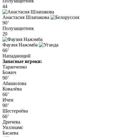
Полузащитник
44
Анастасия Шлапакова
90’
Полузащитник
20
Фаузия Нажэмба
66’
Нападающий
Запасные игроки:
Таранченко
Божич
90’
Абашилова
Ковалёва
66’
Ичен
90’
Шестернёва
66’
Дричева
Уиллиамс
Басаева