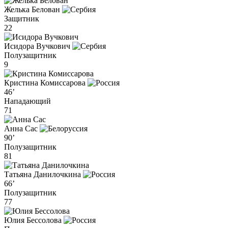
Желька Белован
Защитник
22
Исидора Вучкович
Полузащитник
9
Кристина Комиссарова
46’
Нападающий
71
Анна Сас
90’
Полузащитник
81
Татьяна Данилочкина
66’
Полузащитник
77
Юлия Бессолова