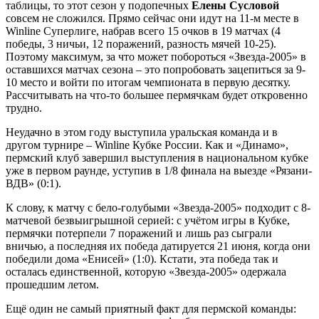
таблицы, то этот сезон у подопечных
Елены Сусловой
совсем не сложился. Прямо сейчас они идут на 11-м месте в
Winline Суперлиге, набрав всего 15 очков в 19 матчах (4
победы, 3 ничьи, 12 поражений, разность мячей 10-25).
Поэтому максимум, за что может побороться «Звезда-2005» в
оставшихся матчах сезона – это попробовать зацепиться за 9-
10 место и войти по итогам чемпионата в первую десятку.
Рассчитывать на что-то большее пермячкам будет откровенно
трудно.
Неудачно в этом году выступила уральская команда и в
другом турнире – Winline Кубке России. Как и «Динамо»,
пермский клуб завершил выступления в национальном кубке
уже в первом раунде, уступив в 1/8 финала на выезде «Рязани-
ВДВ» (0:1).
К слову, к матчу с бело-голубыми «Звезда-2005» подходит с 8-
матчевой безвыигрышной серией: с учётом игры в Кубке,
пермячки потерпели 7 поражений и лишь раз сыграли
вничью, а последняя их победа датируется 21 июня, когда они
победили дома «Енисей» (1:0). Кстати, эта победа так и
осталась единственной, которую «Звезда-2005» одержала
прошедшим летом.
Ещё один не самый приятный факт для пермской команды: