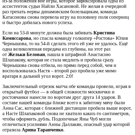
из-за положения вне игры, которое зафиксировала одна из
ассистенток судьи Найли Хасановой. Не желая в очередной
раз трепать нервы динамовским болельщикам, команда
Катасонова снова перевела игру на половину поля соперниц
и быстро добилась нового успеха.
Если на 53-й минуте должна была забивать
Кристина
Комиссарова
, но спасла команду голкипер «Ростова» Юлия
Чернышова, то на 54-й сделать этого ей уже не удалось. Ещё
одна великолепная передача из глубины, на этот раз
от
Жельки Белован
, нашла в штрафной Анастасию
Шлапакову, которая не стала медлить и пробила сразу.
Чернышова снова отбила, но прямо перед собой, чем и
воспользовалась Настя – второй раз пробила уже мимо
вратаря в дальний угол ворот. 2:0!
Заключительный отрезок матча обе команды провели, играя в
открытый футбол — в общей сложности москвички и
ростовчанки нанесли по воротам друг друга 14 ударов. В
составе нашей команды ближе всего к забитому мячу были
Анна Сас, которая с ближней дистанции пробила выше ворот,
а Насте Шлапаковой снова не хватило каких-то сантиметров,
чтобы оформить дубль. Подопечные Яны Чуб могли
отличиться усилиями Анны Даллакян, опасный удар которой
отразила
Арина Таранченко
.