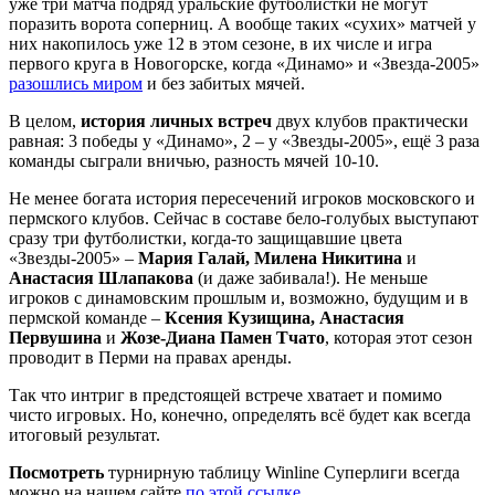
уже три матча подряд уральские футболистки не могут
поразить ворота соперниц. А вообще таких «сухих» матчей у
них накопилось уже 12 в этом сезоне, в их числе и игра
первого круга в Новогорске, когда «Динамо» и «Звезда-2005»
разошлись миром
и без забитых мячей.
В целом,
история личных встреч
двух клубов практически
равная: 3 победы у «Динамо», 2 – у «Звезды-2005», ещё 3 раза
команды сыграли вничью, разность мячей 10-10.
Не менее богата история пересечений игроков московского и
пермского клубов. Сейчас в составе бело-голубых выступают
сразу три футболистки, когда-то защищавшие цвета
«Звезды-2005» –
Мария Галай, Милена Никитина
и
Анастасия Шлапакова
(и даже забивала!). Не меньше
игроков с динамовским прошлым и, возможно, будущим и в
пермской команде –
Ксения Кузищина, Анастасия
Первушина
и
Жозе-Диана Памен Тчато
, которая этот сезон
проводит в Перми на правах аренды.
Так что интриг в предстоящей встрече хватает и помимо
чисто игровых. Но, конечно, определять всё будет как всегда
итоговый результат.
Посмотреть
турнирную таблицу Winline Суперлиги всегда
можно на нашем сайте
по этой ссылке
.