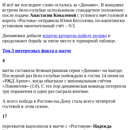
И всё же последнее слово осталось за «Динамо». В концовке
встречи бело-голубые использовали стандартное положение:
после подачи
Анастасии Ковалевой
с углового мяч головой в
ворота «Ростова» отправила Юлия Бессолова, по-капитански
установив окончательный счёт – 0:3.
Динамовки добыли
вторую крупную победу подряд
и
продолжают борьбу за пятое место в турнирной таблице.
Топ-3 интересных факта о матче
4
матча составила безвыигрышная серия «Динамо» на выезде.
Последний раз бело-голубые побеждали в гостях 14 июня на
«РЖД Арене», когда обыграли с минимальным счётом
«Локомотив» (1:0). С тех пор динамовская команда потерпела
три поражения и один раз сыграла вничью.
А всего победа в Ростове-на-Дону стала всего четвёртой
гостевой в этом сезоне.
17
перехватов выполнила в матче с «Ростовом»
Надежда