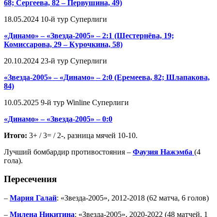
68; Сергеева, 82 – Первушина, 49)
18.05.2024 10-й тур Суперлиги
«Динамо» – «Звезда-2005» – 2:1 (Шестернёва, 19;
Комиссарова, 29 – Курочкина, 58)
20.10.2024 23-й тур Суперлиги
«Звезда-2005» – «Динамо» – 2:0 (Еремеева, 82; Шлапакова,
84)
10.05.2025 9-й тур Winline Суперлиги
«Динамо» – «Звезда-2005» – 0:0
Итого:
3+ / 3= / 2-, разница мячей 10-10.
Лучший бомбардир противостояния –
Фаузия Нажэмба
(4
гола).
Пересечения
–
Мария Галай
: «Звезда-2005», 2012-2018 (62 матча, 6 голов)
–
Милена Никитина
: «Звезда-2005», 2020-2022 (48 матчей, 1