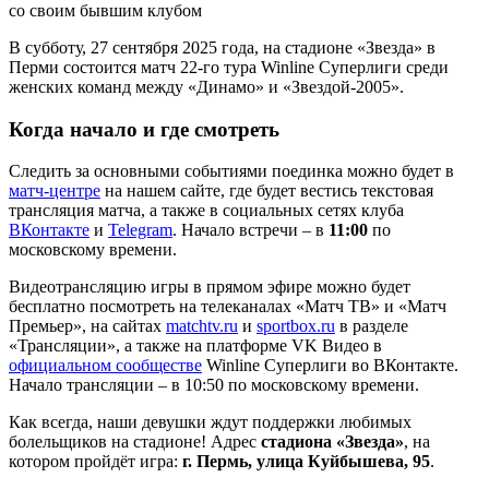
со своим бывшим клубом
В субботу, 27 сентября 2025 года, на стадионе «Звезда» в
Перми состоится матч 22-го тура Winline Суперлиги среди
женских команд между «Динамо» и «Звездой-2005».
Когда начало и где смотреть
Следить за основными событиями поединка можно будет в
матч-центре
на нашем сайте, где будет вестись текстовая
трансляция матча, а также в социальных сетях клуба
ВКонтакте
и
Telegram
. Начало встречи – в
11:00
по
московскому времени.
Видеотрансляцию игры в прямом эфире можно будет
бесплатно посмотреть на телеканалах «Матч ТВ» и «Матч
Премьер», на сайтах
matchtv.ru
и
sportbox.ru
в разделе
«Трансляции», а также на платформе VK Видео в
официальном сообществе
Winline Суперлиги во ВКонтакте.
Начало трансляции – в 10:50 по московскому времени.
Как всегда, наши девушки ждут поддержки любимых
болельщиков на стадионе! Адрес
стадиона «Звезда»
, на
котором пройдёт игра:
г. Пермь, улица Куйбышева, 95
.