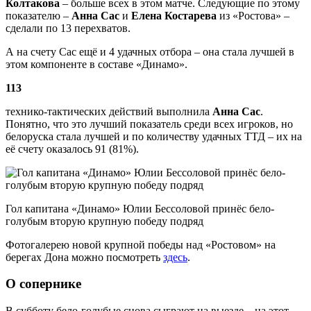
Колтакова
– больше всех в этом матче. Следующие по этому
показателю –
Анна Сас
и
Елена Костарева
из «Ростова» –
сделали по 13 перехватов.
А на счету Сас ещё и 4 удачных отбора – она стала лучшей в
этом компоненте в составе «Динамо».
113
технико-тактических действий выполнила
Анна Сас
.
Понятно, что это лучший показатель среди всех игроков, но
белоруска стала лучшей и по количеству удачных ТТД – их на
её счету оказалось 91 (81%).
Гол капитана «Динамо» Юлии Бессоловой принёс бело-
голубым вторую крупную победу подряд
Фотогалерею новой крупной победы над «Ростовом» на
берегах Дона можно посмотреть
здесь
.
О сопернике
В субботу бело-голубые снова сыграют на выезде – на этот