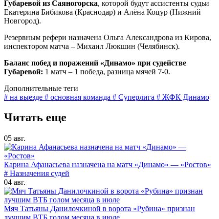
Губаревой из Саяногорска
, которой будут ассистенты судьи
Екатерина Бибикова (Краснодар) и Алёна Коцур (Нижний
Новгород).
Резервным рефери назначена Ольга Александрова из Кирова,
инспектором матча – Михаил Люкшин (Челябинск).
Баланс побед и поражений «Динамо» при судействе
Губаревой:
1 матч – 1 победа, разница мячей 7-0.
Дополнительные теги
# на выезде
# основная команда
# Суперлига
# ЖФК Динамо
Читать еще
05 авг.
Карина Афанасьева назначена на матч «Динамо» — «Ростов»
# Назначения судей
04 авг.
Мяч Татьяны Данилочкиной в ворота «Рубина» признан
лучшим ВТБ голом месяца в июле