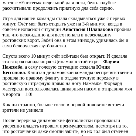
матче с «Енисеем» недельной давности, бело-голубые
рассчитывали продолжить приятную для себя серию.
Игра для нашей команды стала складываться уже с первых
минут. Счёт мог быть открыть уже на 3-й минуте, когда в
совсем неопасной ситуации
Анастасия Шлапакова
пробила
так, что неожиданно для всех попала в перекладину
ростовских ворот. Забей она в этом эпизоде, удивилась бы и
сама белорусская футболистка.
Спустя всего 10 минут счёт всё-таки был открыт. И сделала
это вторая нападающая «Динамо» в этой игре –
Фаузия
Нажэмба
, а саму голевую ситуацию создала
Юлия
Бессолова
. Капитан динамовской команды беспрепятственно
прошла по правому флангу и отдала точную передачу в
ростовскую штрафную прямо на ногу Нажэмбе. Форвард
мастерски воспользовалась шикарным пасом и отправила мяч
в ворота – 1:0!
Как ни странно, больше голов в первой половине встречи
зрители не увидели.
После перерыва динамовские футболистки продолжили
уверенно владеть игровым преимуществом, несмотря на то,
что ростовчанки даже смогли забить, но их гол был отменён